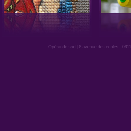
Opérande sarl | 8 avenue des écoles - 0611